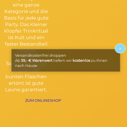
eine ganze
Kategorie und die
Basis für jede gute
Party. Das Kleiner
Klopfer Trinkritual
ist Kult und ein
fester Bestandteil
×
unserer
Versandkostenfrei shoppen
Trinkkultur.
Ab
59,- € Warenwert
liefern wir
kostenlos
zu Ihnen
Sobald das laute
nach Hause.
klopfen der
bunten Flaschen
ertönt ist gute
Laune garantiert.
ZUM ONLINESHOP