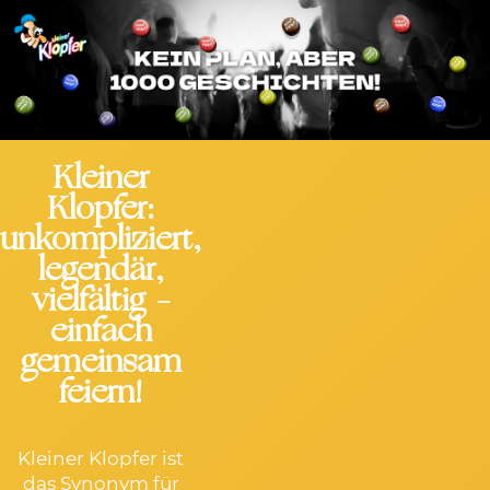
Kleiner
Klopfer:
unkompliziert,
legendär,
vielfältig –
einfach
gemeinsam
feiern!
Kleiner Klopfer ist
das Synonym für