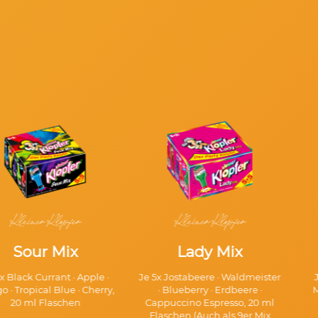
Kleiner Klopfer
Kleiner Klopfer
Sour Mix
Lady Mix
x Black Currant · Apple ·
Je 5x Jostabeere · Waldmeister
 · Tropical Blue · Cherry,
· Blueberry · Erdbeere ·
M
20 ml Flaschen
Cappuccino Espresso, 20 ml
Flaschen (Auch als 9er Mix