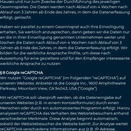
Hauses und nur zum Zwecke der Durchführung des jeweiligen
Gewinnspieles. Die Daten werden nach Ablauf von 4 Wochen nach
Ablauf von 3 Jahren ab Ende des Jahres, in dem die Datenerfassung
erfolgt, gelöscht.
Haben wir parallel zu einem Gewinnspiel auch Ihre Einwilligung
erhalten, Sie werblich anzusprechen, dann geben wir die Daten nur
an die in Ihrer Einwilligung genannten Unternehmen weiter und
löschen die Daten nach Ablauf von 4 Wochen nach Ablauf von 3
Jahren ab Ende des Jahres, in dem die Datenerfassung erfolgt. Wir
bilden für die werbliche Ansprache Profile, um diese nach
Auswertung für eine gezieltere und für den Empfänger interessante
werbliche Ansprache zu nutzen
§ 8 Google reCAPTCHA
Wir nutzen “Google reCAPTCHA” (im Folgenden “reCAPTCHA”) auf
unseren Websites. Anbieter ist die Google Inc., 1600 Amphitheatre
Parkway, Mountain View, CA 94043, USA (“Google”).
Mit reCAPTCHA soll überprüft werden, ob die Dateneingabe auf
unseren Websites (z.B. in einem Kontaktformular) durch einen
Menschen oder durch ein automatisiertes Programm erfolgt. Hierzu
analysiert reCAPTCHA das Verhalten des Websitebesuchers anhand
verschiedener Merkmale. Diese Analyse beginnt automatisch,
sobald der Websitebesucher die Website betritt. Zur Analyse wertet
reCAPTCHA verschiedene Informationen aus (z.B. IP-Adresse,