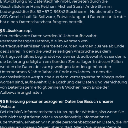
Entwicklung und Datentechnik mbH, vertreten durch die
Geschäftsführer Hans Rebhan, Michael Sterzl, André Stamm.
Ludwigsstädter Str. 95 + 97D-96342 Stockheim – Neukenroth. Die
GSD Gesellschaft für Software, Entwicklung und Datentechnik mbH
hat einen Datenschutzbeauftragten bestellt.
§ 5 Löschkonzept
Steuerrelevante Daten werden 10 Jahre aufbewahrt.
Personenbezogen Datene, die im Rahmen von
Vertragsverhältnissen verarbeitet wurden, werden 3 Jahre ab Ende
des Jahres, in dem die wechselseitigen Ansprüche aus dem
Vertragsverhältnis begründet worden sind, aufbewahrt, es sei denn,
die Lieferung erfolgt an ein Kunden-Zentrallager. In diesen Fällen
werden die Daten der zum jeweiligen Kunden gehörenden
Unternehmen 5 Jahre Jahre ab Ende des Jahres, in dem die
wechselseitigen Ansprüche aus dem Vertragsverhältnis begründet
worden sind, aufbewahrt. Die Löschung der Daten und Vernichtung
von Datenträgern erfolgt binnen 8 Wochen nach Ende der
Aufbewahrungsfristen
§ 6 Erhebung personenbezogener Daten bei Besuch unserer
Website
Bei der bloß informatorischen Nutzung der Website, also wenn Sie
sich nicht registrieren oder uns anderweitig Informationen
übermitteln, erheben wir nur die personenbezogenen Daten, die Ihr
Browser an unseren Server übermittelt. Wenn Sie unsere Website