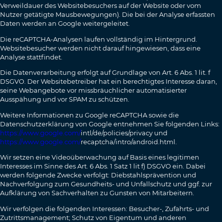
Verweildauer des Websitebesuchers auf der Website oder vom
Nutzer getätigte Mausbewegungen). Die bei der Analyse erfassten
Daten werden an Google weitergeleitet.
Die reCAPTCHA-Analysen laufen vollständig im Hintergrund.
Websitebesucher werden nicht darauf hingewiesen, dass eine
Analyse stattfindet.
Die Datenverarbeitung erfolgt auf Grundlage von Art. 6 Abs. 1 lit. f
DSGVO. Der Websitebetreiber hat ein berechtigtes Interesse daran,
seine Webangebote vor missbräuchlicher automatisierter
Ausspähung und vor SPAM zu schützen.
Weitere Informationen zu Google reCAPTCHA sowie die
Datenschutzerklärung von Google entnehmen Sie folgenden Links:
https://www.google.com/
­intl/de/policies/privacy und
https://www.google.com/
­recaptcha/intro/android.html.
Wir setzen eine Videoüberwachung auf Basis eines legitimen
Interesses im Sinne des Art. 6 Abs. 1 Satz 1 lit f) DSGVO ein. Dabei
werden folgende Zwecke verfolgt: Diebstahlsprävention und
Nachverfolgung zum Gesundheits- und Unfallschutz und ggf. zur
Aufklärung von Sachverhalten zu Gunsten von Mitarbeitern.
Wir verfolgen die folgenden Interessen: Besucher-, Zufahrts- und
Zutrittsmanagement; Schutz von Eigentum und anderen