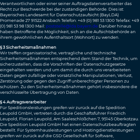
Verantwortlichen oder einer seiner Auftragsdatenverarbeiter das
Recht zur Beschwerde bei der zuständigen Behörde. Dies ist:
Bayerisches Landesamt für Datenschutzaufsicht (BayLDA)
Promenade 27 91522 Ansbach Telefon: +49 (0) 981 53 1300 Telefax: +49
(0) 981 53 98 1300 Mail:
poststelle@lda.bayern.de
Darüber hinaus
haben Betroffene die Möglichkeit, sich an die Aufsichtsbehörde an
ihrem gewöhnlichen Aufenthaltsort (Wohnort) zu wenden.
§ 3 Sicherheitsmaßnahmen
Wir treffen organisatorische, vertragliche und technische
Sicherheitsmaßnahmen entsprechend dem Stand der Technik, um
sicherzustellen, dass die Vorschriften der Datenschutzgesetze
eingehalten werden und um damit die durch uns verarbeiteten
Daten gegen zufällige oder vorsätzliche Manipulationen, Verlust,
Zerstörung oder gegen den Zugriff unberechtigter Personen zu
schützen. Zu den Sicherheitsmaßnahmen gehört insbesondere die
verschlüsselte Übertragung von Daten.
§ 4 Auftragsverarbeiter
Für Speditionsleistungen greifen wir zurück auf die Spedition
Leupold GmbH, vertreten durch die Geschäftsführer Friedrich
Leupold, Florian Leupold, Am Saaleschlößchen 7, 95145 Oberkotzau.
Die Spedition Leupold GmbH hat einen Datenschutzbeauftragten
bestellt. Für Systemhausleistungen und Hostingdienstleistungen
greifen wir zurück auf die GSD Gesellschaft für Software,