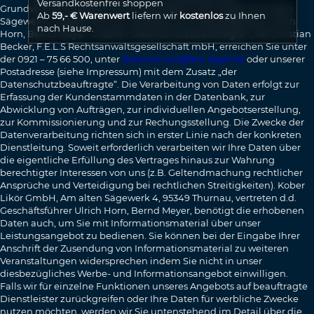
Versandkostenfrei shoppen
Grundverordnung (DS-GVO) ist die Kober Likör GmbH, Am alten
Ab
59,- € Warenwert
liefern wir
kostenlos
zu Ihnen
Sägewerk 4, 95349 Thurnau, vertreten d.d. Geschäftsführer Ulrich
nach Hause.
Horn, Bernd Meyer. Unseren Datenschutzbeauftragten, RA Christian
Becker, F.E.L.S Rechtsanwaltsgesellschaft mbH, erreichen Sie unter
der 0921 – 75 66 500, unter
datenschutz@fels-legal.de
oder unserer
Postadresse (siehe Impressum) mit dem Zusatz „der
Datenschutzbeauftragte“. Die Verarbeitung von Daten erfolgt zur
Erfassung der Kundenstammdaten in der Datenbank, zur
Abwicklung von Aufträgen, zur individuellen Angebotserstellung,
zur Kommissionierung und zur Rechungsstellung. Die Zwecke der
Datenverarbeitung richten sich in erster Linie nach der konkreten
Dienstleitung. Soweit erforderlich verarbeiten wir Ihre Daten über
die eigentliche Erfüllung des Vertrages hinaus zur Wahrung
berechtigter Interessen von uns (z.B. Geltendmachung rechtlicher
Ansprüche und Verteidigung bei rechtlichen Streitigkeiten). Kober
Likör GmbH, Am alten Sägewerk 4, 95349 Thurnau, vertreten d.d.
Geschäftsführer Ulrich Horn, Bernd Meyer, benötigt die erhobenen
Daten auch, um Sie mit Informationsmaterial über unser
Leistungsangebot zu bedienen. Sie können bei der Eingabe Ihrer
Anschrift der Zusendung von Informationsmaterial zu weiteren
Veranstaltungen widersprechen indem Sie nicht in unser
diesbezügliches Werbe- und Informationsangebot einwilligen.
Falls wir für einzelne Funktionen unseres Angebots auf beauftragte
Dienstleister zurückgreifen oder Ihre Daten für werbliche Zwecke
nutzen möchten, werden wir Sie untenstehend im Detail über die