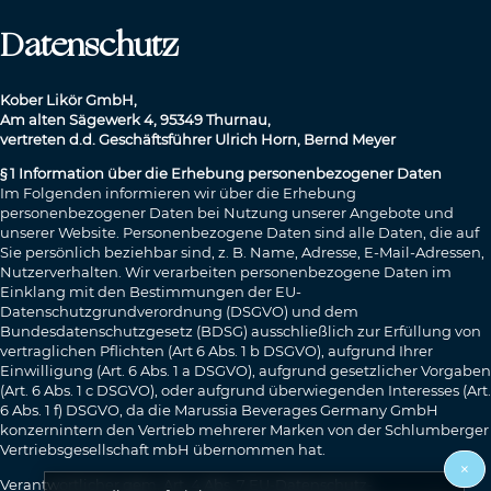
Datenschutz
Kober Likör GmbH,
Am alten Sägewerk 4, 95349 Thurnau,
vertreten d.d. Geschäftsführer Ulrich Horn, Bernd Meyer
§ 1 Information über die Erhebung personenbezogener Daten
Im Folgenden informieren wir über die Erhebung
personenbezogener Daten bei Nutzung unserer Angebote und
unserer Website. Personenbezogene Daten sind alle Daten, die auf
Sie persönlich beziehbar sind, z. B. Name, Adresse, E-Mail-Adressen,
Nutzerverhalten. Wir verarbeiten personenbezogene Daten im
Einklang mit den Bestimmungen der EU-
Datenschutzgrundverordnung (DSGVO) und dem
Bundesdatenschutzgesetz (BDSG) ausschließlich zur Erfüllung von
vertraglichen Pflichten (Art 6 Abs. 1 b DSGVO), aufgrund Ihrer
Einwilligung (Art. 6 Abs. 1 a DSGVO), aufgrund gesetzlicher Vorgaben
(Art. 6 Abs. 1 c DSGVO), oder aufgrund überwiegenden Interesses (Art.
6 Abs. 1 f) DSGVO, da die Marussia Beverages Germany GmbH
konzernintern den Vertrieb mehrerer Marken von der Schlumberger
Vertriebsgesellschaft mbH übernommen hat.
×
Verantwortlicher gem. Art. 4 Abs. 7 EU-Datenschutz-