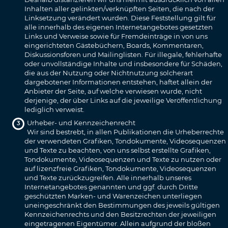
Inhalten aller gelinkten/verknüpften Seiten, die nach der
Linksetzung verändert wurden. Diese Feststellung gilt für
alle innerhalb des eigenen Internetangebotes gesetzten
Links und Verweise sowie für Fremdeinträge in von uns
eingerichteten Gästebüchern, Boards, Kommentaren,
Diskussionsforen und Mailinglisten. Für illegale, fehlerhafte
oder unvollständige Inhalte und insbesondere für Schäden,
die aus der Nutzung oder Nichtnutzung solcherart
dargebotener Informationen entstehen, haftet allein der
Anbieter der Seite, auf welche verwiesen wurde, nicht
derjenige, der über Links auf die jeweilige Veröffentlichung
lediglich verweist.
Urheber- und Kennzeichenrecht
Wir sind bestrebt, in allen Publikationen die Urheberrechte
der verwendeten Grafiken, Tondokumente, Videosequenzen
und Texte zu beachten, von uns selbst erstellte Grafiken,
Tondokumente, Videosequenzen und Texte zu nutzen oder
auf lizenzfreie Grafiken, Tondokumente, Videosequenzen
und Texte zurückzugreifen. Alle innerhalb unseres
Internetangebotes genannten und ggf. durch Dritte
geschützten Marken- und Warenzeichen unterliegen
uneingeschränkt den Bestimmungen des jeweils gültigen
Kennzeichenrechts und den Besitzrechten der jeweiligen
eingetragenen Eigentümer. Allein aufgrund der bloßen