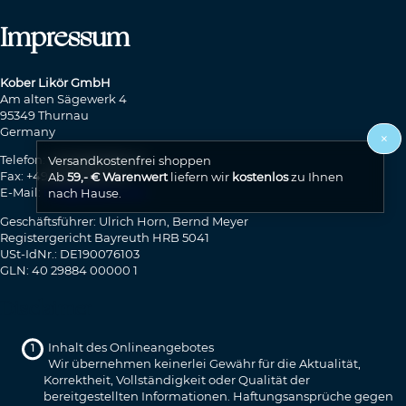
Impressum
Kober Likör GmbH
Am alten Sägewerk 4
95349 Thurnau
Germany
×
Telefon: +49 9228 9900-0
Versandkostenfrei shoppen
Fax: +49 9228 9900-51
Ab
59,- € Warenwert
liefern wir
kostenlos
zu Ihnen
E-Mail:
info@kobers.com
nach Hause.
Geschäftsführer: Ulrich Horn, Bernd Meyer
Registergericht Bayreuth HRB 5041
USt-IdNr.: DE190076103
GLN: 40 29884 00000 1
Disclaimer
Inhalt des Onlineangebotes
Wir übernehmen keinerlei Gewähr für die Aktualität,
Korrektheit, Vollständigkeit oder Qualität der
bereitgestellten Informationen. Haftungsansprüche gegen