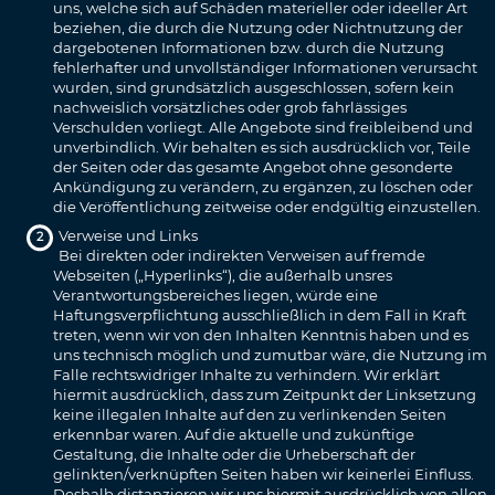
uns, welche sich auf Schäden materieller oder ideeller Art
beziehen, die durch die Nutzung oder Nichtnutzung der
dargebotenen Informationen bzw. durch die Nutzung
fehlerhafter und unvollständiger Informationen verursacht
wurden, sind grundsätzlich ausgeschlossen, sofern kein
nachweislich vorsätzliches oder grob fahrlässiges
Verschulden vorliegt. Alle Angebote sind freibleibend und
unverbindlich. Wir behalten es sich ausdrücklich vor, Teile
der Seiten oder das gesamte Angebot ohne gesonderte
Ankündigung zu verändern, zu ergänzen, zu löschen oder
die Veröffentlichung zeitweise oder endgültig einzustellen.
Verweise und Links
Bei direkten oder indirekten Verweisen auf fremde
Webseiten („Hyperlinks“), die außerhalb unsres
Verantwortungsbereiches liegen, würde eine
Haftungsverpflichtung ausschließlich in dem Fall in Kraft
treten, wenn wir von den Inhalten Kenntnis haben und es
uns technisch möglich und zumutbar wäre, die Nutzung im
Falle rechtswidriger Inhalte zu verhindern. Wir erklärt
hiermit ausdrücklich, dass zum Zeitpunkt der Linksetzung
keine illegalen Inhalte auf den zu verlinkenden Seiten
erkennbar waren. Auf die aktuelle und zukünftige
Gestaltung, die Inhalte oder die Urheberschaft der
gelinkten/verknüpften Seiten haben wir keinerlei Einfluss.
Deshalb distanzieren wir uns hiermit ausdrücklich von allen