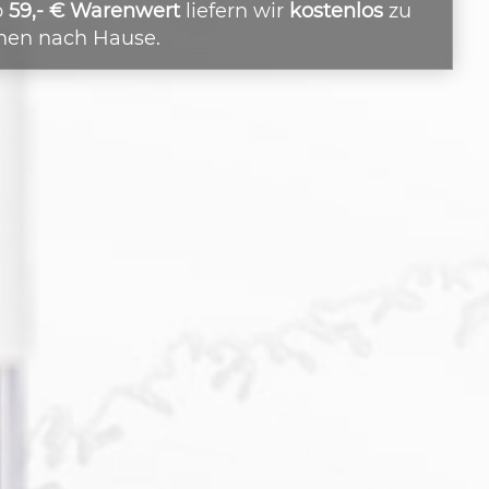
b
59,- € Warenwert
liefern wir
kostenlos
zu
nen nach Hause.