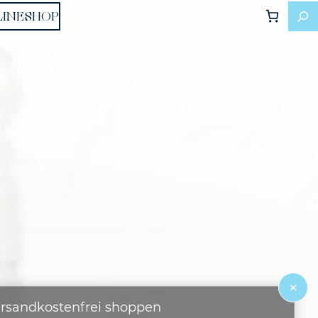
LINESHOP
×
rsandkostenfrei shoppen