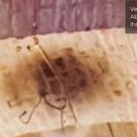
Ve
A
Ih