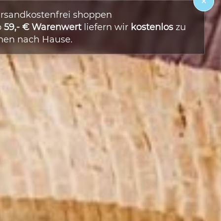
×
rsandkostenfrei shoppen
b
59,- € Warenwert
liefern wir
kostenlos
zu
nen nach Hause.