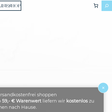
LINESHOP
×
rsandkostenfrei shoppen
b
59,- € Warenwert
liefern wir
kostenlos
zu
nen nach Hause.