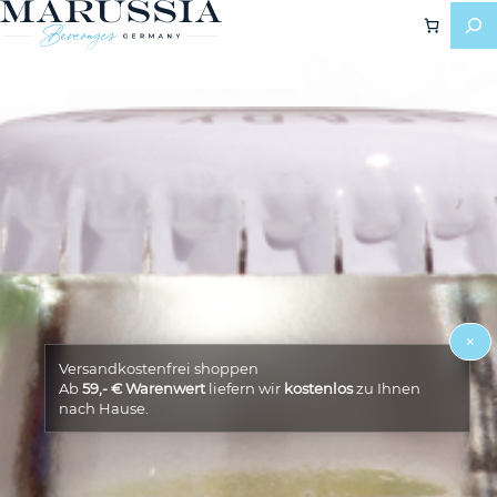
×
Versandkostenfrei shoppen
Ab
59,- € Warenwert
liefern wir
kostenlos
zu Ihnen
nach Hause.