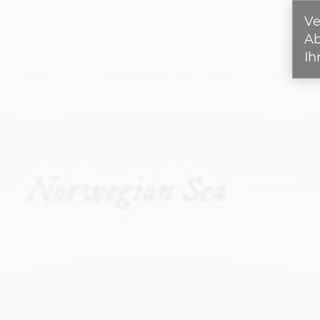
Ve
A
Ih