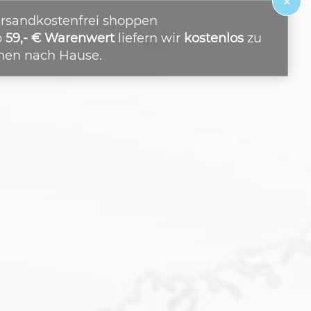
×
rsandkostenfrei shoppen
b
59,- € Warenwert
liefern wir
kostenlos
zu
nen nach Hause.