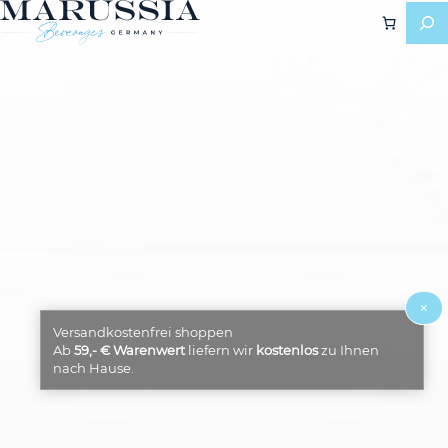
×
Versandkostenfrei shoppen
Ab
59,- € Warenwert
liefern wir
kostenlos
zu Ihnen
nach Hause.