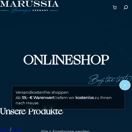
ONLINESHOP
Buy the taste!
×
Versandkostenfrei shoppen
Ab
59,- € Warenwert
liefern wir
kostenlos
zu Ihnen
nach Hause.
Unsere Produkte
Start
/
Shop
Alle 4 Ergebnisse werden