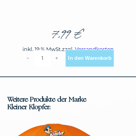
7,99
€
inkl. 19 % MwSt.
zzgl.
Versandkosten
KLEINER
In den Warenkorb
−
+
KLOPFER
BUCKET
HAT
EINHEITSGRÖSSE M
ENGE
Weitere Produkte der Marke
Kleiner Klopfer: