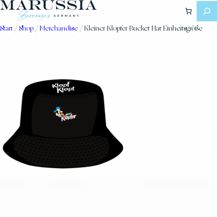
Zum
Inhalt
springen
Start
/
Shop
/
Merchandise
/ Kleiner Klopfer Bucket Hat Einheitsgröße