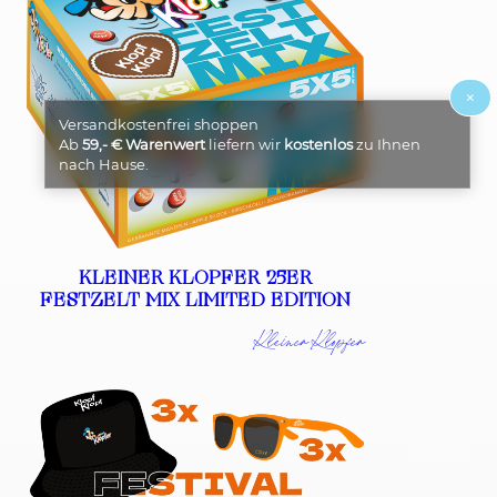
×
Versandkostenfrei shoppen
Ab
59,- € Warenwert
liefern wir
kostenlos
zu Ihnen
nach Hause.
KLEINER KLOPFER 25ER
FESTZELT MIX LIMITED EDITION
Kleiner Klopfer