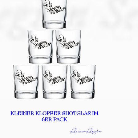
KLEINER KLOPFER SHOTGLAS IM
6ER PACK
Kleiner Klopfer