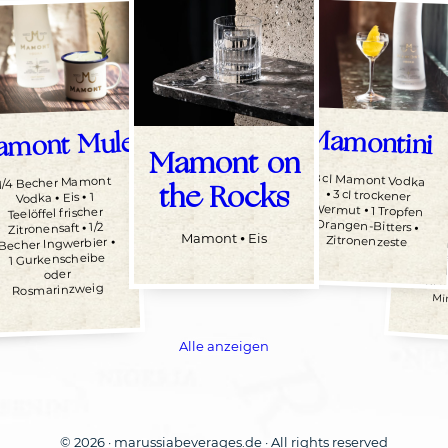
Mamontini
amont Mule
Bl
Mamont on
t
N
8 cl Mamont Vodka
⦁ 3 cl trockener
Wermut ⦁ 1 Tropfen
Orangen-Bitters ⦁
1/4 Becher Mamont
the Rocks
ni
Vodka ⦁ Eis ⦁ 1
Teelöffel frischer
6 cl 
⦁ 3 
Zitro
Miner
Zuck
Blau
Zitronensaft ⦁ 1/2
Mamont ⦁ Eis
Vodka
Zitronenzeste
Becher Ingwerbier ⦁
ermut
1 Gurkenscheibe
ckener
oder
⦁
Rosmarinzweig
ste
Mi
Alle anzeigen
© 2026 · marussiabeverages.de · All rights reserved