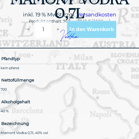
39,99
€
0,7L
inkl. 19 % MwSt.
zzgl.
Versandkosten
Produkt enthält: 700
ml
57,13
€
/
1000
ml
MAMONT
In den Warenkorb
−
+
VODKA
0,7L
Vodka
MENGE
Pfandtyp
kein-pfand
Nettofüllmenge
700
Alkoholgehalt
40 %
Bezeichnung
Mamont Vodka 0,7L 40% vol