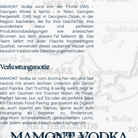
MAMONT Vodka wird von der Firma GWS –
Georgian Wines & Spirits – in Telavi, Georgien
hergestellt. GWS liegt in Georgiens Osten, in der
Region Kachetien, die für ihre Geschichte, ihre
wunderbare Natur und perfekten
Produktionsbedingungen wie artesischen
Brunnen aus dem Alazani-Tal bekannt ist. Das
Team liefert mit jeder Flasche hochwertigste
Qualität, verwendet dieses sauberste Wasser und
bewahrt traditionelle Destillierungsmethoden.
Verkostungsnotiz
MAMONT Vodka ist vom Aroma her rein und fast
neutral mit einem leichten Unterton von Gerste
und Paprika. Zart fruchtig & seidig weich zeigt er
sich am Gaumen mit frischen Noten im Finish.
Perfect Serves: pur, auf Eis oder als perfekte Basis
für Cocktails Food Pairing: pur sowohl als Digestif
als auch Aperitif ein Genuss, gerne auch zum
Hauptgang als Begleiter zu Rinderbrust,
gegrilltem Schweinefleisch, geräuchertem Lachs,
oder jedem anderen Fleisch-oder Fischgericht
MAMONT VODKA