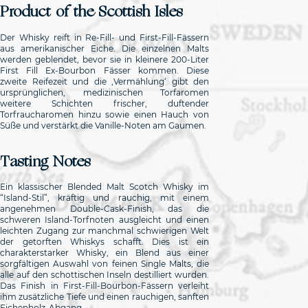
Product of the Scottish Isles
Der Whisky reift in Re-Fill- und First-Fill-Fässern
aus amerikanischer Eiche. Die einzelnen Malts
werden geblendet, bevor sie in kleinere 200-Liter
First Fill Ex-Bourbon Fässer kommen. Diese
zweite Reifezeit und die ‚Vermählung‘ gibt den
ursprünglichen, medizinischen Torfaromen
weitere Schichten frischer, duftender
Torfraucharomen hinzu sowie einen Hauch von
Süße und verstärkt die Vanille-Noten am Gaumen.
Tasting Notes
Ein klassischer Blended Malt Scotch Whisky im
“Island-Stil”, kräftig und rauchig, mit einem
angenehmen Double-Cask-Finish, das die
schweren Island-Torfnoten ausgleicht und einen
leichten Zugang zur manchmal schwierigen Welt
der getorften Whiskys schafft. Dies ist ein
charakterstarker Whisky, ein Blend aus einer
sorgfältigen Auswahl von feinen Single Malts, die
alle auf den schottischen Inseln destilliert wurden.
Das Finish in First-Fill-Bourbon-Fässern verleiht
ihm zusätzliche Tiefe und einen rauchigen, sanften
Eichenholz-Abgang.