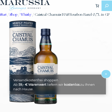
Zum
Inhalt
springen
Start
/
Shop
/
Whisky
/ Caisteal Chamuis NAS Bourbon Barrel 0,7L in GP
×
Versandkostenfrei shoppen
Ab
59,- € Warenwert
liefern wir
kostenlos
zu Ihnen
nach Hause.