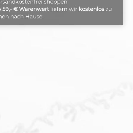
rsandkostenfrei shoppen
b
59,- € Warenwert
liefern wir
kostenlos
zu
nen nach Hause.