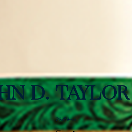
HN D. TAYLO
Velvet Falernum