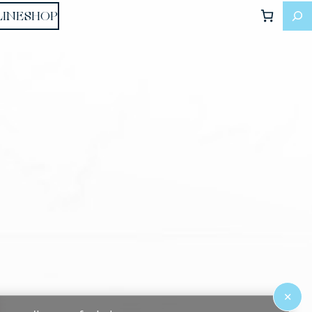
LINESHOP
×