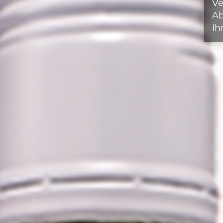
Ve
A
Ih