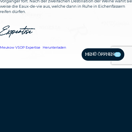
Vorgänger fort. Nach der zweifachen Destillation der Weine wählt sie
weise die Eaux-de-vie aus, welche dann in Ruhe in Eichenfässern
reifen dürfen.
Expertise
Meukow VSOP Expertise
Herunterladen
BRAND PRODUCTS
Meuko