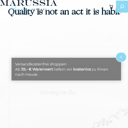
Quality is not an act it is habit
×
Versandkostenfrei shoppen
Ab
59,- € Warenwert
liefern wir
kostenlos
zu Ihnen
nach Hause.