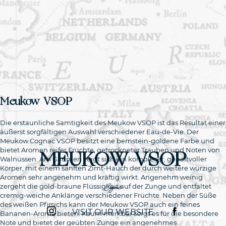
Meukow VSOP
Die erstaunliche Samtigkeit des Meukow VSOP ist das Resultat einer
äußerst sorgfältigen Auswahl verschiedener Eau-de-Vie. Der
Meukow Cognac VSOP besitzt eine bernstein-goldene Farbe und
MEUKOW VSOP
bietet Aromen reifer Früchte, getrockneter Trauben und Noten von
Walnüssen. Am Gaumen zeigt sich ein komplexer, gehaltvoller
Körper, mit einem sanften Zimt-Hauch der durch weitere würzige
Aromen sehr angenehm und kräftig wirkt. Angenehm weinig
zergeht die gold-braune Flüssigkeit auf der Zunge und entfaltet
Cognac
cremig-weiche Anklänge verschiedener Früchte. Neben der Süße
des weißen Pfirsichs kann der Meukow VSOP auch ein feines
VISIT OUR WEBSITE
Bananen-Aroma bieten. Kaum merkbar sorgt es für die besondere
Note und bietet der geübten Zunge ein angenehmes