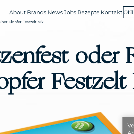
ON
About
Brands
News
Jobs
Rezepte
Kontakt
ner Klopfer Festzelt Mix
tzenfest oder
opfer Festzelt
Ve
A