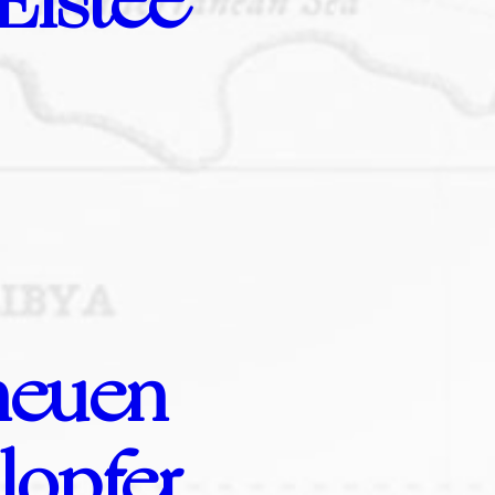
Eistee
neuen
lopfer