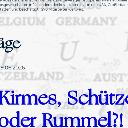
ages Germany ist Teil der Marussia Beverages Gruppe, ein internationaler
sgesellschaften in 14 Ländern direkt vertreten u.a. in den USA, Großbritan
ten und beschäftigt 1.270 Mitarbeiter weltweit.
räge
29.06.2026
Kirmes, Schütz
oder Rummel?!