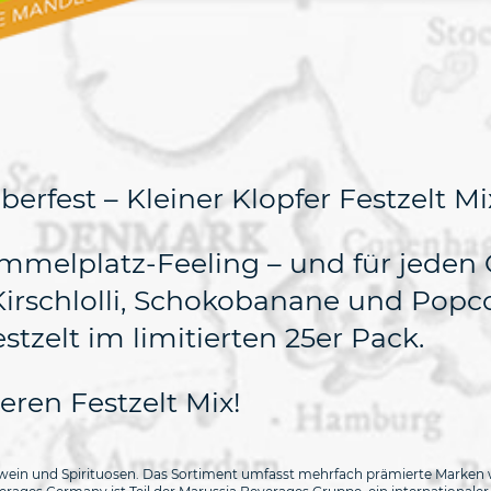
fest – Kleiner Klopfer Festzelt Mix
ummelplatz-Feeling – und für jeden
irschlolli, Schokobanane und Popc
stzelt im limitierten 25er Pack.
eren Festzelt Mix!
wein und Spirituosen. Das Sortiment umfasst mehrfach prämierte Marken wi