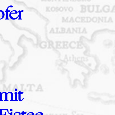
pfer
mit