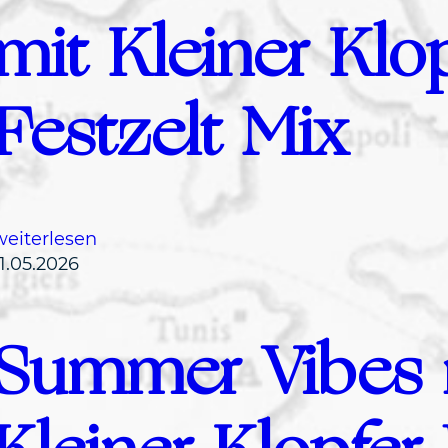
mit Kleiner Klo
Festzelt Mix
:
weiterlesen
K
11.05.2026
i
r
Summer Vibes 
m
e
s
,
S