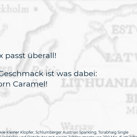
 passt überall!
 Geschmack ist was dabei:
orn Caramel!
e Kleiner Klopfer, Schlumberger Austrian Sparkling, Torabhaig Single