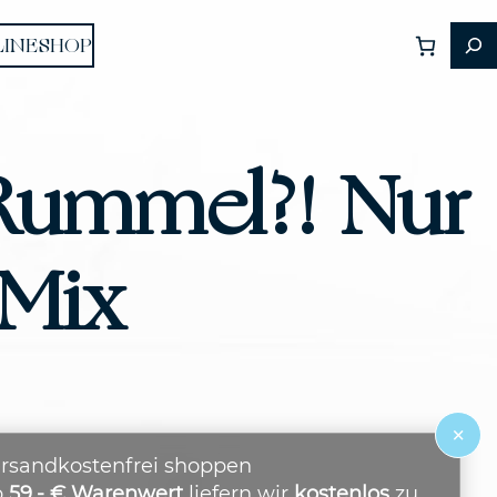
LINESHOP
 Rummel?! Nur
 Mix
×
rsandkostenfrei shoppen
b
59,- € Warenwert
liefern wir
kostenlos
zu