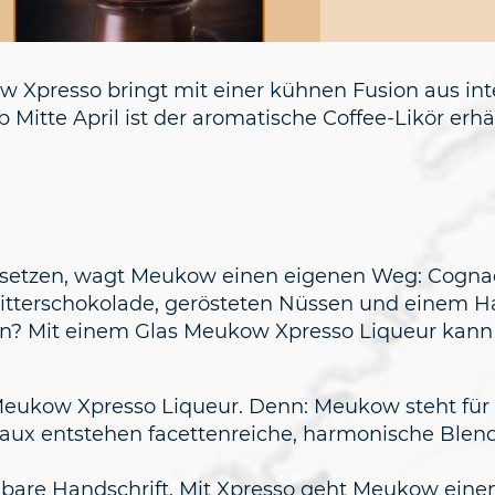
w Xpresso bringt mit einer kühnen Fusion aus i
itte April ist der aromatische Coffee-Likör erhält
setzen, wagt Meukow einen eigenen Weg: Cognac V
 Bitterschokolade, gerösteten Nüssen und einem 
rten? Mit einem Glas Meukow Xpresso Liqueur ka
ukow Xpresso Liqueur. Denn: Meukow steht für ex
eaux entstehen facettenreiche, harmonische Blend
 Handschrift. Mit Xpresso geht Meukow einen Sch