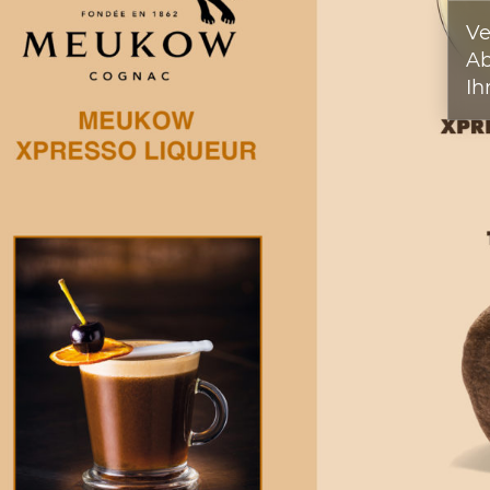
Ve
A
Ih