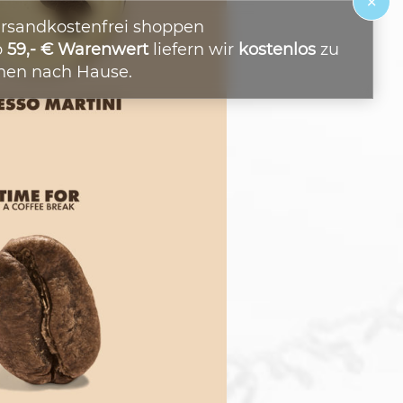
×
rsandkostenfrei shoppen
b
59,- € Warenwert
liefern wir
kostenlos
zu
nen nach Hause.