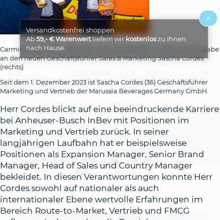
×
Versandkostenfrei shoppen
Ab
59,- € Warenwert
liefern wir
kostenlos
zu Ihnen
nach Hause.
Carmine Manocchio (links) bei der symbolischen Schlüsselübergabe
an den neuen Geschäftsführer Sales & Marketing Sascha Cordes
(rechts)
Seit dem 1. Dezember 2023 ist Sascha Cordes (36) Geschäftsführer
Marketing und Vertrieb der Marussia Beverages Germany GmbH.
Herr Cordes blickt auf eine beeindruckende Karriere
bei Anheuser-Busch InBev mit Positionen im
Marketing und Vertrieb zurück. In seiner
langjährigen Laufbahn hat er beispielsweise
Positionen als Expansion Manager, Senior Brand
Manager, Head of Sales und Country Manager
bekleidet. In diesen Verantwortungen konnte Herr
Cordes sowohl auf nationaler als auch
internationaler Ebene wertvolle Erfahrungen im
Bereich Route-to-Market, Vertrieb und FMCG