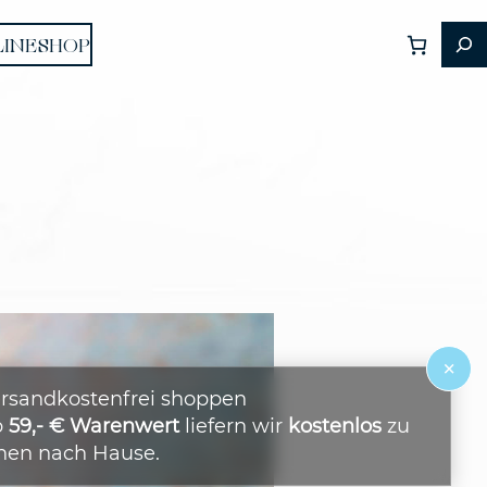
LINESHOP
×
rsandkostenfrei shoppen
b
59,- € Warenwert
liefern wir
kostenlos
zu
nen nach Hause.