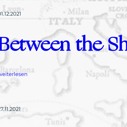
01.12.2021
Between the Sh
:
weiterlesen
B
e
t
w
27.11.2021
e
e
n