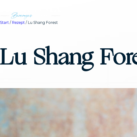
Start
/
Rezept
/ Lu Shang Forest
Lu Shang For