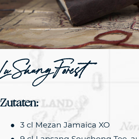
Lu Shang Forest
Zutaten:
3 cl Mezan Jamaica XO
9 cl Lapsang Souchong Tee, auf