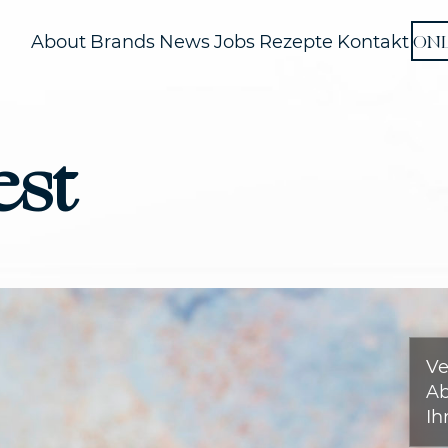
ON
About
Brands
News
Jobs
Rezepte
Kontakt
est
Ve
A
Ih