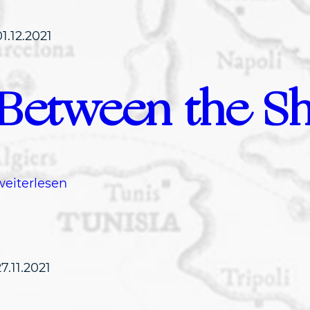
01.12.2021
Between the Sh
:
weiterlesen
B
e
t
w
27.11.2021
e
e
n