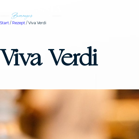
Start
/
Rezept
/ Viva Verdi
Viva Verdi