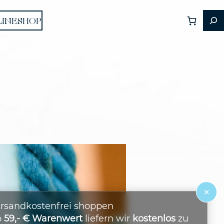
LINESHOP
×
rsandkostenfrei shoppen
b
59,- € Warenwert
liefern wir
kostenlos
zu