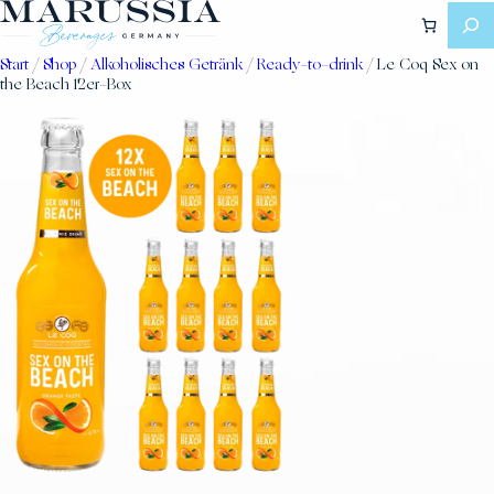
Zum
Inhalt
springen
Start
/
Shop
/
Alkoholisches Getränk
/
Ready-to-drink
/ Le Coq Sex on
the Beach 12er-Box