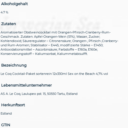
Alkoholgehalt
4.7 %
Zutaten
Aromatisierter Obstweincocktail mit Orangen-Pfirsich-Cranberry-Rum-
Geschmack. Zutaten: ApfeI-Orangen-Wein (51%); Wasser, Zucker;
Kohlendioxid; Säureregulator – Citronensäure; Orangen-, Pfirsich-,Cranberry-
und Rum-Aromen; Stabilisator – E445; modifizierte Stärke – E1450;
Antioxidationsmittel – Ascorbinsäure; Farbstoffe – E160a, E160e;
Konservierungsstoff – Kaliumsorbat, Kaliummetabisulfft.
Bezeichnung
Le Coq Cocktail-Paket sortenrein 12x330ml Sex on the Beach 4,7% vol
Lebensmittelunternehmer
AS A. Le Coq, Laulupeo pst. 15, 50550 Tartu, Estland
Herkunftsort
Estland
GTIN