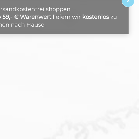
×
rsandkostenfrei shoppen
b
59,- € Warenwert
liefern wir
kostenlos
zu
nen nach Hause.