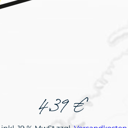
4,39
€