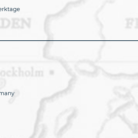
erktage
rmany