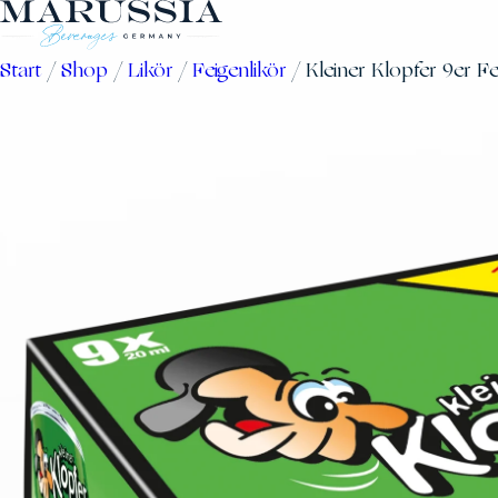
Zum
Inhalt
Start
/
Shop
/
Likör
/
Feigenlikör
/ Kleiner Klopfer 9er Fe
springen