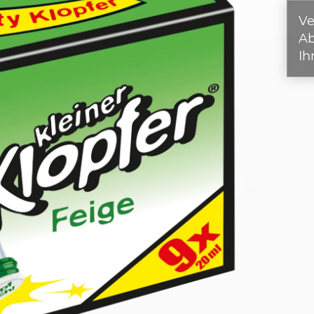
Ve
A
Ih