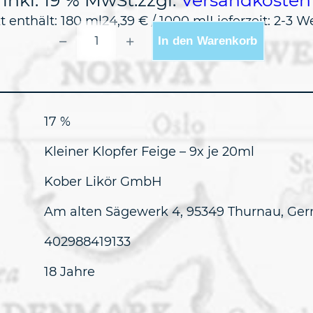
inkl. 19 % MwSt.
zzgl.
Versandkosten
t enthält: 180
ml
24,39
€
/
1000
ml
Lieferzeit:
2-3 W
KLEINER
−
+
In den Warenkorb
KLOPFER
9ER
FEIGE
MENGE
17 %
Kleiner Klopfer Feige – 9x je 20ml
Kober Likör GmbH
Am alten Sägewerk 4, 95349 Thurnau, Ge
402988419133
18 Jahre