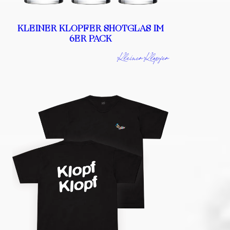
KLEINER KLOPFER SHOTGLAS IM
6ER PACK
Kleiner Klopfer