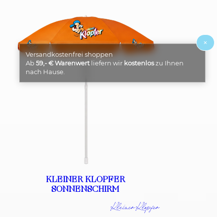
×
Versandkostenfrei shoppen
Ab
59,- € Warenwert
liefern wir
kostenlos
zu Ihnen
nach Hause.
KLEINER KLOPFER
SONNENSCHIRM
Kleiner Klopfer