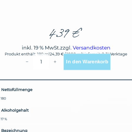
4,39
€
inkl. 19 % MwSt.
zzgl.
Versandkosten
Produkt enthält: 180
ml
24,39
€
/
1000
ml
Lieferzeit:
2-3 Werktage
KLEINER
In den Warenkorb
−
+
KLOPFER
9ER
PFLÄUMCHEN
MENGE
Nettofüllmenge
180
Alkoholgehalt
17 %
Bezeichnung