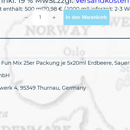
inkl. 19 % MwSt.
zzgl.
Versandkosten
 enthält: 500
ml
20,98
€
/
1000
ml
Lieferzeit:
2-3 W
KLEINER
−
+
In den Warenkorb
KLOPFER
25ER
FUN
MIX
MENGE
r Fun Mix 25er Packung je 5x20ml Erdbeere, Sauer
GmbH
werk 4, 95349 Thurnau, Germany