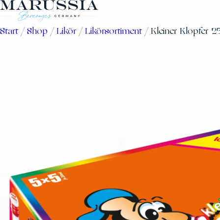
Zum
Inhalt
Start
/
Shop
/
Likör
/
Likörsortiment
/ Kleiner Klopfer 2
springen