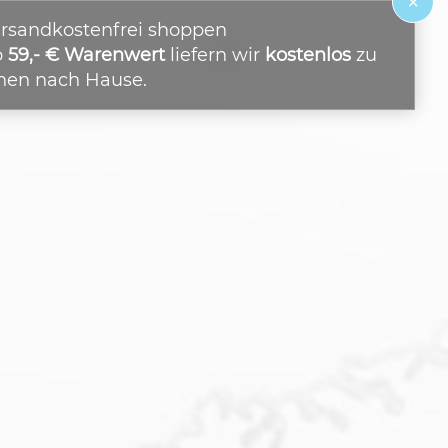
×
rsandkostenfrei shoppen
b
59,- € Warenwert
liefern wir
kostenlos
zu
nen nach Hause.