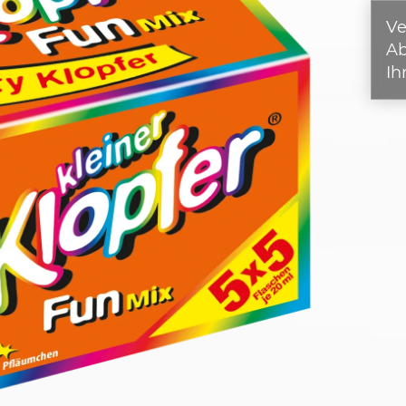
Ve
A
Ih