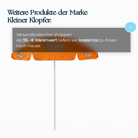
Weitere Produkte der Marke
Kleiner Klopfer:
×
Versandkostenfrei shoppen
Ab
59,- € Warenwert
liefern wir
kostenlos
zu Ihnen
nach Hause.