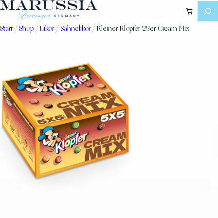
Zum
Inhalt
springen
Start
/
Shop
/
Likör
/
Sahnelikör
/ Kleiner Klopfer 25er Cream Mix