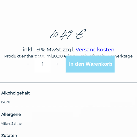
10,49
€
inkl. 19 % MwSt.
zzgl.
Versandkosten
Produkt enthält: 500
ml
20,98
€
/
1000
ml
Lieferzeit:
2-3 Werktage
KLEINER
In den Warenkorb
−
+
KLOPFER
25ER
CREAM
MIX
MENGE
Alkoholgehalt
15.8 %
Allergene
Milch, Sahne
Zutaten