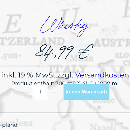
Whisky
84,99
€
inkl. 19 % MwSt.
zzgl.
Versandkosten
Produkt enthält: 700
ml
121,41
€
/
1000
ml
TORABHAIG
−
+
In den Warenkorb
ALLT
GLEANN
BATCH
STRENGTH
0,7L
MENGE
n-pfand