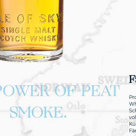
F
POWER OF PEAT
Pr
SMOKE.
Wh
Sc
vo
Kü
Fä