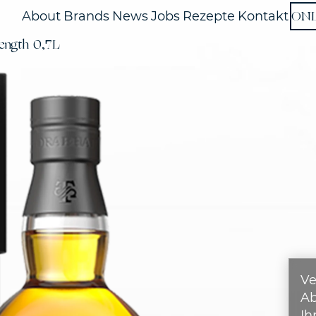
ON
About
Brands
News
Jobs
Rezepte
Kontakt
rength 0,7L
Ve
A
Ih