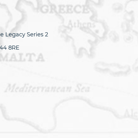
he Legacy Series 2
IV44 8RE