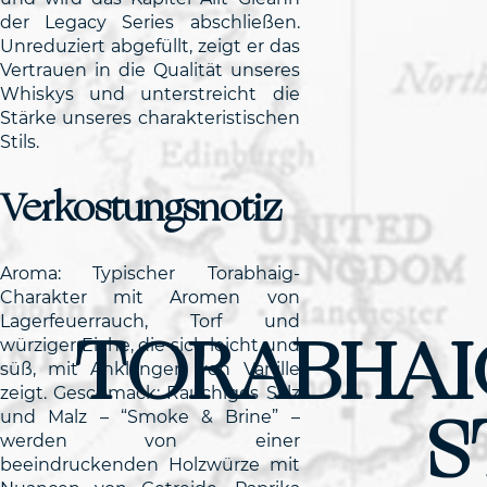
der Legacy Series abschließen.
Unreduziert abgefüllt, zeigt er das
Vertrauen in die Qualität unseres
Whiskys und unterstreicht die
Stärke unseres charakteristischen
Stils.
Verkostungsnotiz
Aroma: Typischer Torabhaig-
Charakter mit Aromen von
Lagerfeuerrauch, Torf und
TORABHAI
würziger Eiche, die sich leicht und
süß, mit Anklängen von Vanille
zeigt. Geschmack: Rauchiges Salz
S
und Malz – “Smoke & Brine” –
werden von einer
beeindruckenden Holzwürze mit