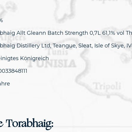
 %
bhaig Allt Gleann Batch Strength 0,7L 61,1% vol T
bhaig Distillery Ltd, Teangue, Sleat, Isle of Skye, 
inigtes Königreich
0033848111
ahre
e Torabhaig: