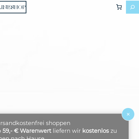
LINESHOP
×
rsandkostenfrei shoppen
b
59,- € Warenwert
liefern wir
kostenlos
zu
nen nach Hause.