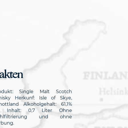
akten
odukt: Single Malt Scotch
isky Herkunf: Isle of Skye,
hottland Alkoholgehalt: 61,1%
l Inhalt: 0,7 Liter Ohne
hlfiltrierung und ohne
rbung.