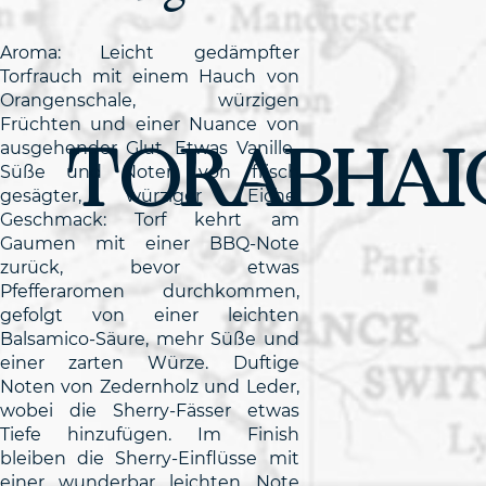
Aroma: Leicht gedämpfter
Torfrauch mit einem Hauch von
Orangenschale, würzigen
Früchten und einer Nuance von
TORABHAI
ausgehender Glut. Etwas Vanille-
Süße und Noten von frisch
gesägter, würziger Eiche.
Geschmack: Torf kehrt am
Gaumen mit einer BBQ-Note
zurück, bevor etwas
Pfefferaromen durchkommen,
gefolgt von einer leichten
Balsamico-Säure, mehr Süße und
einer zarten Würze. Duftige
Noten von Zedernholz und Leder,
wobei die Sherry-Fässer etwas
Tiefe hinzufügen. Im Finish
bleiben die Sherry-Einflüsse mit
einer wunderbar leichten Note