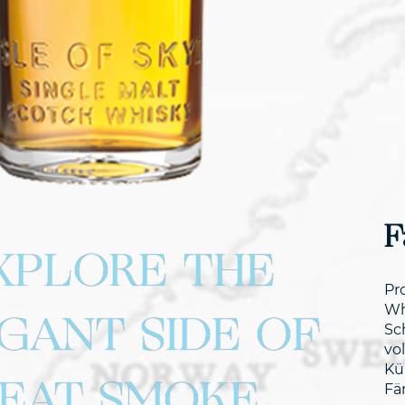
F
XPLORE THE
Pr
GANT SIDE OF
Wh
Sc
vo
Kü
EAT SMOKE
Fä