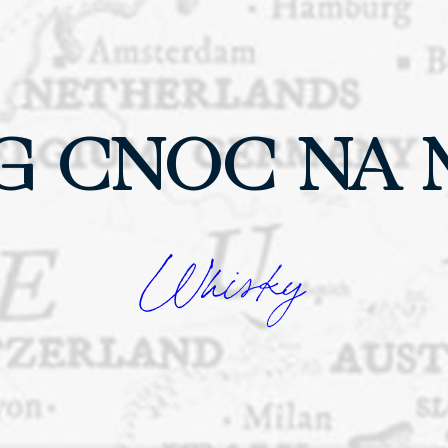
G CNOC NA M
Whisky