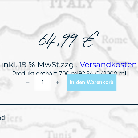
64,99
€
inkl. 19 % MwSt.
zzgl.
Versandkosten
Produkt enthält: 700
ml
92,84
€
/
1000
ml
TORABHAIG
−
+
In den Warenkorb
CNOC
NA
MOINE
0,7L
MENGE
nd