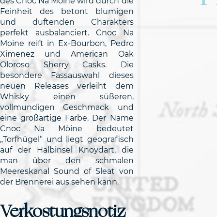
des Cnoc Na Mòine wird durch die
Feinheit des betont blumigen
und duftenden Charakters
perfekt ausbalanciert. Cnoc Na
Moine reift in Ex-Bourbon, Pedro
Ximenez und American Oak
Oloroso Sherry Casks. Die
besondere Fassauswahl dieses
neuen Releases verleiht dem
Whisky einen süßeren,
vollmundigen Geschmack und
eine großartige Farbe. Der Name
Cnoc Na Mòine bedeutet
„Torfhügel“ und liegt geografisch
auf der Halbinsel Knoydart, die
man über den schmalen
Meereskanal Sound of Sleat von
der Brennerei aus sehen kann.
Verkostungsnotiz