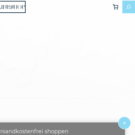
LINESHOP
×
rsandkostenfrei shoppen