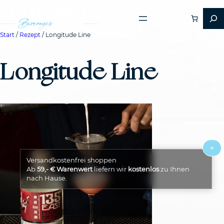
Start
/
Rezept
/ Longitude Line
Longitude Line
×
Versandkostenfrei shoppen
Ab
59,- € Warenwert
liefern wir
kostenlos
zu Ihnen
nach Hause.