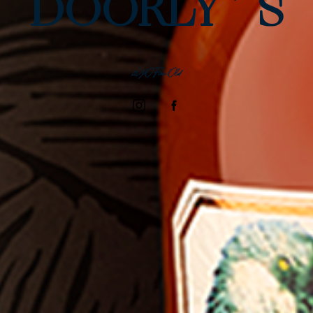
DOORLY´S
12YO Fine Old