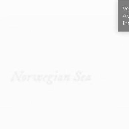
Ve
A
Ih