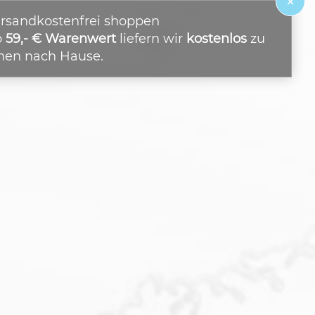
×
rsandkostenfrei shoppen
b
59,- € Warenwert
liefern wir
kostenlos
zu
nen nach Hause.